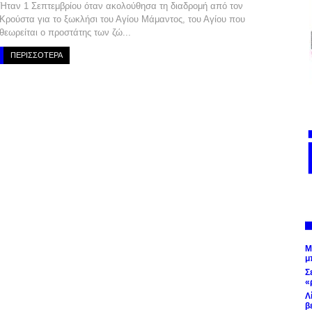
Ήταν 1 Σεπτεμβρίου όταν ακολούθησα τη διαδρομή από τον
Κρούστα για το ξωκλήσι του Αγίου Μάμαντος, του Αγίου που
θεωρείται ο προστάτης των ζώ...
ΠΕΡΙΣΣΟΤΕΡΑ
Μ
μ
Σ
«
Λ
β