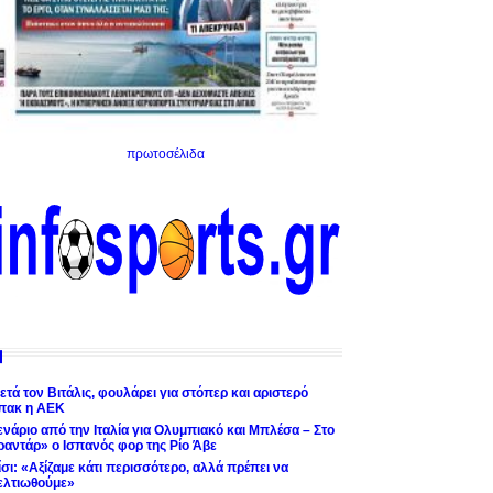
πρωτοσέλιδα
ετά τον Βιτάλις, φουλάρει για στόπερ και αριστερό
πακ η ΑΕΚ
ενάριο από την Ιταλία για Ολυμπιακό και Μπλέσα – Στο
ραντάρ» ο Ισπανός φορ της Ρίο Άβε
ίσι: «Αξίζαμε κάτι περισσότερο, αλλά πρέπει να
ελτιωθούμε»