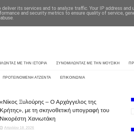
deliver its services and to analyze traffic. Your IP address and
formance and security metrics to ensure quality of service, ge
 abuse.
ΛΩΝΤΑΣ ΜΕ ΤΗΝ ΙΣΤΟΡΙΑ
ΣΥΝΟΜΙΛΩΝΤΑΣ ΜΕ ΤΗΝ ΜΟΥΣΙΚΗ
ΠΡ
ΠΡΟΤΕΙΝΟΜΕΝΗ ΑΤΖΕΝΤΑ
ΕΠΙΚΟΙΝΩΝΙΑ
«Νίκος Ξυλούρης – Ο Αρχάγγελος της
Κρήτης», με τη σκηνοθετική υπογραφή του
Νικορέστη Χανιωτάκη
Απριλίου 18, 2026