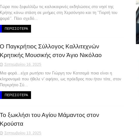
Τώρα που ξεφυλλίζω τις καλοκαιρινές εκδηλώσεις στο νησί της
Κρήτης κάνω στάση σε μνήμες στη Χερσόνησο και τη ’’Γιορτή του
ψαρά’’. Πάει σχεδό...
ΠΕΡΙΣΣΟΤΕΡΑ
Ο Παγκρήτιος Σύλλογος Καλλιτεχνών
Κρητικής Μουσικής στον Άγιο Νικόλαο
Σεπτεμβρίου 16, 2025
Μια φορά...είχα ρωτήσει τον Γιώργη τον Κατσαμά ποια είναι η
κληρονομιά που ήθελε ν' αφήσει, ως πρόεδρος που ήταν τότε, στον
Παγκρήτιο Σύ...
ΠΕΡΙΣΣΟΤΕΡΑ
Το ξωκλήσι του Αγίου Μάμαντος στον
Κρούστα
Σεπτεμβρίου 13, 2025