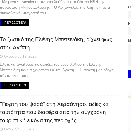
Με μεγάλη συγκίνηση παρακολούθησα στο θέατρο ΗΒΗ την
Ό
παράσταση «Νίκος Ξυλούρης – Ο Αρχάγγελος της Κρήτης», με τη
σκηνοθετική υπογραφή του ...
ΠΕΡΙΣΣΟΤΕΡΑ
Η
Το ξωτικό της Ελένης Μπετεινάκη, ρίχνει φως
Μ
στην Αγάπη.
Οκτωβρίου 19, 2025
Ελάτε να ανοίξουμε τις σελίδες του νέου βιβλίου της Ελένης
Μπετεινάκη και να χαιρετίσουμε την Αγάπη.... Η αγάπη μας οδηγεί
πάντα εκεί που π...
ΠΕΡΙΣΣΟΤΕΡΑ
’’Γιορτή του ψαρά’’ στη Χερσόνησο, αξίες και
ταυτότητα που διαφέρει από την σύγχρονη
τουριστική εικόνα της περιοχής.
Οκτωβρίου 05, 2025