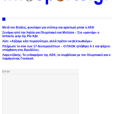
Μετά τον Βιτάλις, φουλάρει για στόπερ και αριστερό μπακ η ΑΕΚ
Σενάριο από την Ιταλία για Ολυμπιακό και Μπλέσα – Στο «ραντάρ» ο
Ισπανός φορ της Ρίο Άβε
Λίσι: «Αξίζαμε κάτι περισσότερο, αλλά πρέπει να βελτιωθούμε»
Πλήρωσε το σοκ των 17 δευτερολέπτων – Ο ΠΑΟΚ ηττήθηκε 0-1 και ψάχνει
υπέρβαση στις Βρυξέλλες
Λαρεντζάκης: Το ενδιαφέρον της ΑΕΚ, το συμβόλαιο με τον Ολυμπιακό και ο
παράγοντας Γουόκαπ