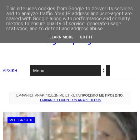
This site uses cookies from Google to deliver its services
and to analyze traffic. Your IP address and user-agent are
shared with Google along with performance and security
metrics to ensure quality of service, generate usage
statistics, and to detect and address abuse.
LEARN MORE
GOT IT
ΑΡΧΙΚΗ
ΕΜΦΆΝΙΣΗ ΑΝΑΡΤΉΣΕΩΝ ΜΕ ΕΤΙΚΈΤΑ
ΠΡΌΣΩΠΟ ΜΕ ΠΡΌΣΩΠΟ
.
ΕΜΦΆΝΙΣΗ ΌΛΩΝ ΤΩΝ ΑΝΑΡΤΉΣΕΩΝ
ΜΟΤΊΒΑ ΖΩΉΣ