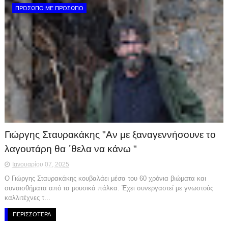
ΠΡΌΣΩΠΟ ΜΕ ΠΡΌΣΩΠΟ
Γιώργης Σταυρακάκης "Αν με ξαναγεννήσουνε το
λαγουτάρη θα ΄θελα να κάνω "
Ιανουαρίου 07, 2025
Ο Γιώργης Σταυρακάκης κουβαλάει μέσα του 60 χρόνια βιώματα και
συναισθήματα από τα μουσικά πάλκα. Έχει συνεργαστεί με γνωστούς
καλλιτέχνες τ...
ΠΕΡΙΣΣΟΤΕΡΑ