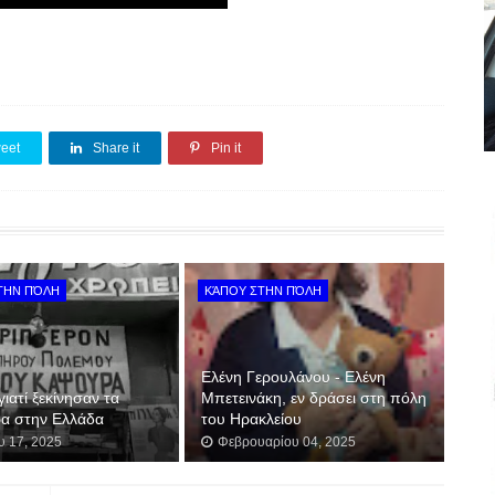
eet
Share it
Pin it
ΤΗΝ ΠΌΛΗ
ΚΆΠΟΥ ΣΤΗΝ ΠΌΛΗ
Ελένη Γερουλάνου - Ελένη
γιατί ξεκίνησαν τα
Μπετεινάκη, εν δράσει στη πόλη
ρα στην Ελλάδα
του Ηρακλείου
υ 17, 2025
Φεβρουαρίου 04, 2025