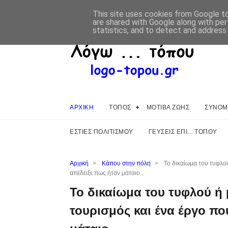
This site uses cookies from Google to 
are shared with Google along with per
statistics, and to detect and address
ΑΡΧΙΚΗ
ΤΟΠΟΣ
ΜΟΤΙΒΑ ΖΩΗΣ
ΣΥΝΟΜΙ
ΕΣΤΙΕΣ ΠΟΛΙΤΙΣΜΟΥ
ΓΕΥΣΕΙΣ ΕΠΙ... ΤΟΠΟΥ
Αρχική
>
Κάπου στην πόλη
>
Το δικαίωμα του τυφλού
απέδειξε πως ήταν μάταιο..
Το δικαίωμα του τυφλού ή 
τουρισμός και ένα έργο πο