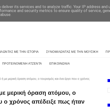
deliver its services and to analyze traffic. Your IP address and
formance and security metrics to ensure quality of service, ge
 abuse.
ΛΩΝΤΑΣ ΜΕ ΤΗΝ ΙΣΤΟΡΙΑ
ΣΥΝΟΜΙΛΩΝΤΑΣ ΜΕ ΤΗΝ ΜΟΥΣΙΚΗ
ΠΡ
ΠΡΟΤΕΙΝΟΜΕΝΗ ΑΤΖΕΝΤΑ
ΕΠΙΚΟΙΝΩΝΙΑ
 ή με μερική όραση ατόμου, ο τουρισμός και ένα έργο που ο χρόνος
με μερική όραση ατόμου, ο
υ ο χρόνος απέδειξε πως ήταν