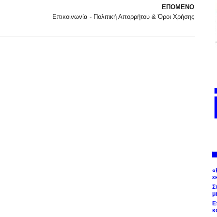
ΕΠΟΜΕΝΟ
Επικοινωνία - Πολιτική Απορρήτου & Όροι Χρήσης
«
ε
Σ
μ
Ε
κ