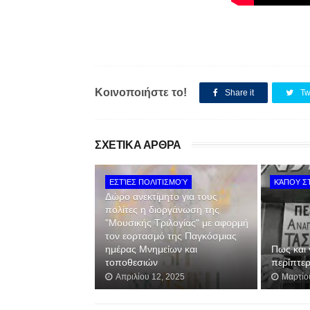
Κοινοποιήστε το!
Share it
Tw
ΣΧΕΤΙΚΑ ΑΡΘΡΑ
ΕΣΤΊΕΣ ΠΟΛΙΤΙΣΜΟΎ
ΚΆΠΟΥ Σ
Δώρο ανεκτίμητο για τους
πολίτες η διοργάνωση της
"Μουσικής Τριλογίας" με αφορμή
τον εορτασμό της Παγκόσμιας
ημέρας Μνημείων και
Πως και 
τοποθεσιών
περίπτε
Απριλίου 12, 2025
Μαρτίο