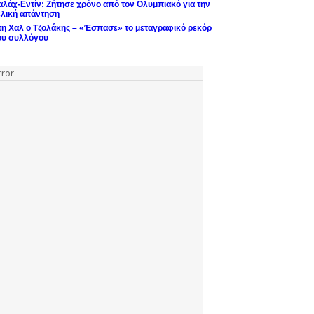
αλάχ-Εντίν: Ζήτησε χρόνο από τον Ολυμπιακό για την
ελική απάντηση
τη Χαλ ο Τζολάκης – «Έσπασε» το μεταγραφικό ρεκόρ
ου συλλόγου