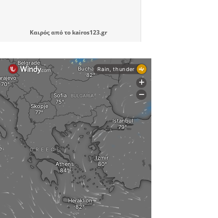
Καιρός
από το
kairos123.gr